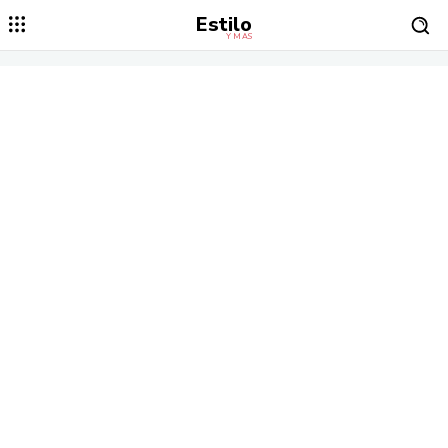
Estilo
Y MÁS