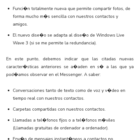
Funci�n totalmente nueva que permite compartir fotos, de
forma mucho m�s sencilla con nuestros contactos y
amigos.
El nuevo dise�o se adapta al dise�o de Windows Live
Wave 3 (si se me permite la redundancia).
En este punto, debemos indicar que las citadas nuevas
caracter�sticas anteriores se a�aden en s� a las que ya
pod�amos observar en el Messenger. A saber:
Conversaciones tanto de texto como de voz y v�deo en
tiempo real con nuestros contactos.
Carpetas compartidas con nuestros contactos.
Llamadas a tel�fonos fijos o a tel�fonos m�viles
(Llamadas gratuitas de ordenador a ordenador).
Env�o de mensajes instant�neos a contactos no