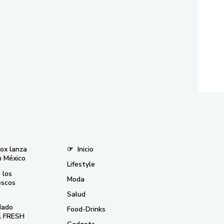
nox lanza
☞
Inicio
n México
Lifestyle
 los
Moda
escos
Salud
dado
Food-Drinks
el FRESH