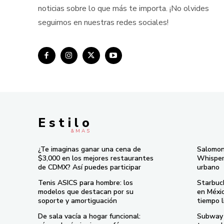
noticias sobre lo que más te importa. ¡No olvides
seguirnos en nuestras redes sociales!
E s t i l o
& M À S
¿Te imaginas ganar una cena de
Salomon
$3,000 en los mejores restaurantes
Whisper 
de CDMX? Así puedes participar
urbano
Tenis ASICS para hombre: los
Starbuc
modelos que destacan por su
en Méxi
soporte y amortiguación
tiempo l
De sala vacía a hogar funcional:
Subway 