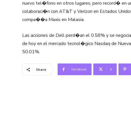
nuevo tel�fono en otros lugares, pero record� en u
colaboraci�n con AT&T y Verizon en Estados Unidos,
compa��a Maxis en Malasia.
Las acciones de Dell perd�an el 0.58% y se negoci
de hoy en el mercado tecnol�gico Nasdaq de Nueva Y
50.01%.
Facebook
X
Share