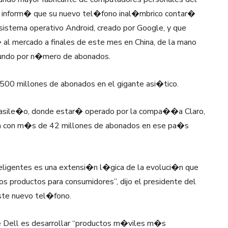
inform� que su nuevo tel�fono inal�mbrico contar�
 sistema operativo Android, creado por Google, y que
 al mercado a finales de este mes en China, de la mano
ndo por n�mero de abonados.
 500 millones de abonados en el gigante asi�tico.
brasile�o, donde estar� operado por la compa��a Claro,
a con m�s de 42 millones de abonados en ese pa�s
teligentes es una extensi�n l�gica de la evoluci�n que
 productos para consumidores”, dijo el presidente del
este nuevo tel�fono.
e Dell es desarrollar “productos m�viles m�s