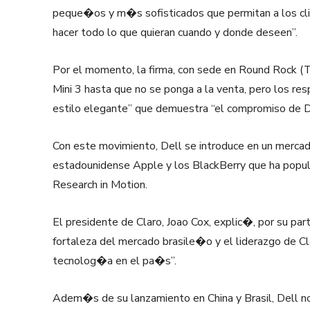
peque�os y m�s sofisticados que permitan a los clien
hacer todo lo que quieran cuando y donde deseen”.
Por el momento, la firma, con sede en Round Rock (T
Mini 3 hasta que no se ponga a la venta, pero los 
estilo elegante” que demuestra “el compromiso de De
Con este movimiento, Dell se introduce en un merca
estadounidense Apple y los BlackBerry que ha pop
Research in Motion.
El presidente de Claro, Joao Cox, explic�, por su par
fortaleza del mercado brasile�o y el liderazgo de Cl
tecnolog�a en el pa�s”.
Adem�s de su lanzamiento en China y Brasil, Dell 