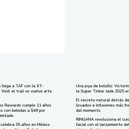
 llega a TAF con la XT-
Una joya de bolsillo: Victori
Void: el trail se vuelve arte
la Super Tinker Jade 2025 e
El secreto natural detrás de
ks Rewards cumple 11 años
licuados e infusiones más fr
co con bebidas a $49 por
del momento
imitado
RINGANA revoluciona el cui
celebra 35 años en México
facial con el lanzamiento d