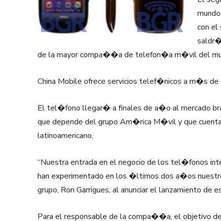
mundo 
con el
saldr�
de la mayor compa��a de telefon�a m�vil del mu
China Mobile ofrece servicios telef�nicos a m�s de
El tel�fono llegar� a finales de a�o al mercado 
que depende del grupo Am�rica M�vil y que cuent
latinoamericano.
“Nuestra entrada en el negocio de los tel�fonos in
han experimentado en los �ltimos dos a�os nuestros
grupo, Ron Garrigues, al anunciar el lanzamiento de 
Para el responsable de la compa��a, el objetivo d