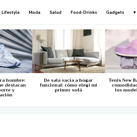
Lifestyle
Moda
Salud
Food-Drinks
Gadgets
♥
ara hombre:
De sala vacía a hogar
Tenis New B
ue destacan
funcional: cómo elegí mi
comodidad,
porte y
primer sofá
los mode
ación