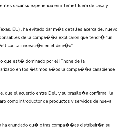
tes sacar su experiencia en internet fuera de casa y
exas, EU) , ha evitado dar m�s detalles acerca del nuevo
responsables de la compa��a explicaron que tendr� “un
ll con la innovaci�n en el dise�o”.
do que est� dominado por el iPhone de la
ularizado en los �ltimos a�os la compa��a canadiense
te, que el acuerdo entre Dell y su brasile�a confirma “la
aro como introductor de productos y servicios de nueva
no ha anunciado qu� otras compa��as distribuir�n su