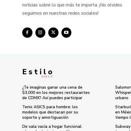
noticias sobre lo que más te importa. ¡No olvides
seguirnos en nuestras redes sociales!
E s t i l o
& M À S
¿Te imaginas ganar una cena de
Salomon
$3,000 en los mejores restaurantes
Whisper 
de CDMX? Así puedes participar
urbano
Tenis ASICS para hombre: los
Starbuc
modelos que destacan por su
en Méxi
soporte y amortiguación
tiempo l
De sala vacía a hogar funcional:
Subway 