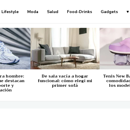
Lifestyle
Moda
Salud
Food-Drinks
Gadgets
♥
ara hombre:
De sala vacía a hogar
Tenis New B
ue destacan
funcional: cómo elegí mi
comodidad,
porte y
primer sofá
los mode
ación