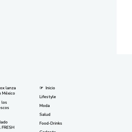
nox lanza
☞
Inicio
n México
Lifestyle
 los
Moda
escos
Salud
dado
Food-Drinks
el FRESH