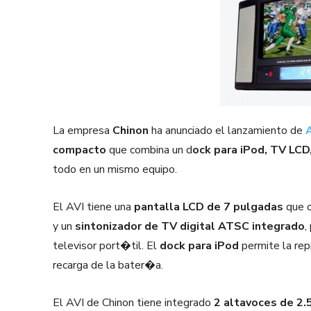
La empresa
Chinon
ha anunciado el lanzamiento de
compacto
que combina un d
ock para iPod,
TV LCD
todo en un mismo equipo.
El AVI tiene una
pantalla LCD de 7 pulgadas
que 
y un
sintonizador de TV digital ATSC integrado
,
televisor port�til. El
dock para iPod
permite la re
recarga de la bater�a.
El AVI de Chinon tiene integrado
2 altavoces de 2