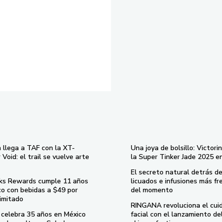
 llega a TAF con la XT-
Una joya de bolsillo: Victori
Void: el trail se vuelve arte
la Super Tinker Jade 2025 e
El secreto natural detrás de
ks Rewards cumple 11 años
licuados e infusiones más fr
co con bebidas a $49 por
del momento
imitado
RINGANA revoluciona el cui
celebra 35 años en México
facial con el lanzamiento d