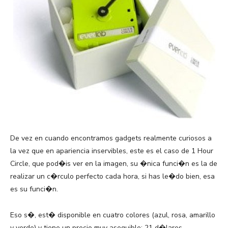
De vez en cuando encontramos gadgets realmente curiosos a
la vez que en apariencia inservibles, este es el caso de 1 Hour
Circle, que pod�is ver en la imagen, su �nica funci�n es la de
realizar un c�rculo perfecto cada hora, si has le�do bien, esa
es su funci�n.
Eso s�, est� disponible en cuatro colores (azul, rosa, amarillo
y verde) y tiene un precio muy asequible: 21 d�lares.