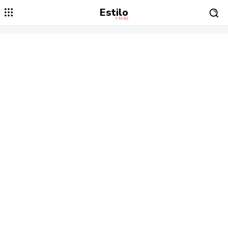
Estilo
Y MÁS