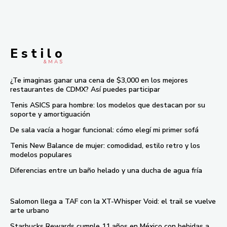
E s t i l o
& M À S
¿Te imaginas ganar una cena de $3,000 en los mejores
restaurantes de CDMX? Así puedes participar
Tenis ASICS para hombre: los modelos que destacan por su
soporte y amortiguación
De sala vacía a hogar funcional: cómo elegí mi primer sofá
Tenis New Balance de mujer: comodidad, estilo retro y los
modelos populares
Diferencias entre un baño helado y una ducha de agua fría
Salomon llega a TAF con la XT-Whisper Void: el trail se vuelve
arte urbano
Starbucks Rewards cumple 11 años en México con bebidas a