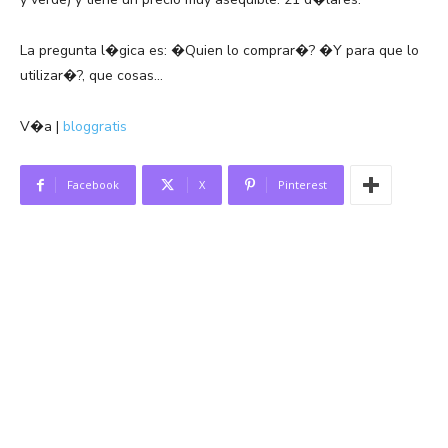
La pregunta l�gica es: �Quien lo comprar�? �Y para que lo
utilizar�?, que cosas…
V�a |
bloggratis
Facebook
X
Pinterest