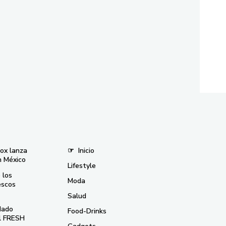
nox lanza
☞
Inicio
n México
Lifestyle
 los
Moda
escos
Salud
dado
Food-Drinks
el FRESH