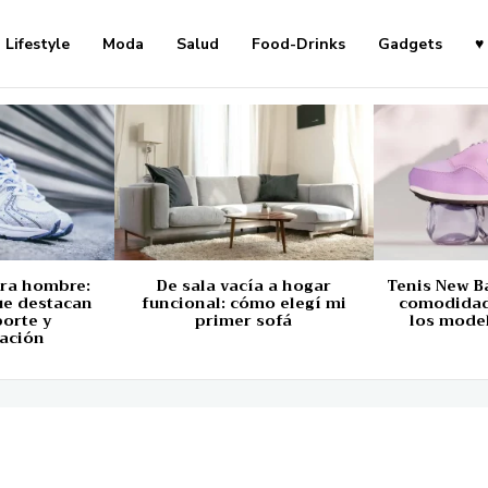
Lifestyle
Moda
Salud
Food-Drinks
Gadgets
♥
ara hombre:
De sala vacía a hogar
Tenis New B
ue destacan
funcional: cómo elegí mi
comodidad,
porte y
primer sofá
los mode
ación