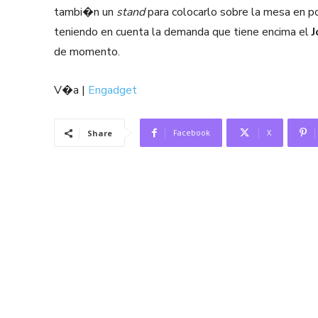
tambi�n un
stand
para colocarlo sobre la mesa en po
teniendo en cuenta la demanda que tiene encima el
J
de momento.
V�a |
Engadget
Facebook
X
Share