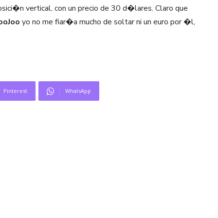
sici�n vertical, con un precio de 30 d�lares. Claro que
ooJoo
yo no me fiar�a mucho de soltar ni un euro por �l,
Pinterest
WhatsApp