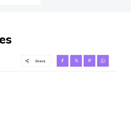
es
Share