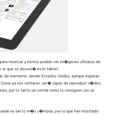
para reservar y hemos podido ver im�genes oficiales de
n el que se desvel� este tablet.
var, de momento, desde Estados Unidos, aunque esperan
Como ya nos contaron, ser� capaz de reproducir v�deo
nes, por lo tanto sin contar como lo consiguen con un
 puede no ser lo m�s c�modo, por lo que han mostrado