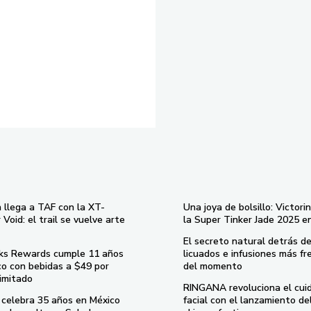
 llega a TAF con la XT-
Una joya de bolsillo: Victori
Void: el trail se vuelve arte
la Super Tinker Jade 2025 e
El secreto natural detrás de
ks Rewards cumple 11 años
licuados e infusiones más fr
co con bebidas a $49 por
del momento
imitado
RINGANA revoluciona el cui
celebra 35 años en México
facial con el lanzamiento d