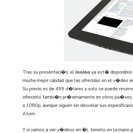
Tras su presentaci�n, el
JooJoo
ya est� disponible 
mucha mejor calidad que las ofrecidas en el v�deo e
Su precio es de 499 d�lares y solo se puede reser
ofrecerlo tambi�n pr�ximamente en otros pa�ses. 
a 1080p, aunque siguen sin desvelar sus especificacio
Atom.
Y si vamos a ver v�deos en �l, tenerlo en la mano