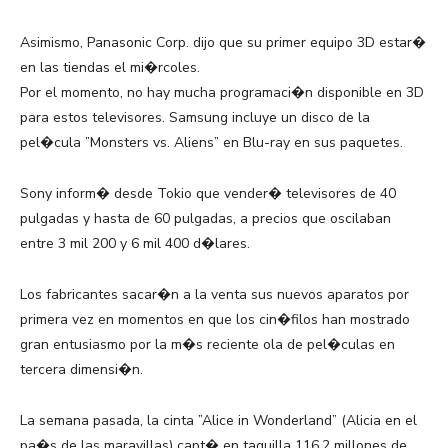
Asimismo, Panasonic Corp. dijo que su primer equipo 3D estar�
en las tiendas el mi�rcoles.
Por el momento, no hay mucha programaci�n disponible en 3D
para estos televisores. Samsung incluye un disco de la
pel�cula ”Monsters vs. Aliens” en Blu-ray en sus paquetes.
Sony inform� desde Tokio que vender� televisores de 40
pulgadas y hasta de 60 pulgadas, a precios que oscilaban
entre 3 mil 200 y 6 mil 400 d�lares.
Los fabricantes sacar�n a la venta sus nuevos aparatos por
primera vez en momentos en que los cin�filos han mostrado
gran entusiasmo por la m�s reciente ola de pel�culas en
tercera dimensi�n.
La semana pasada, la cinta ”Alice in Wonderland” (Alicia en el
pa�s de las maravillas) capt� en taquilla 116.2 millones de