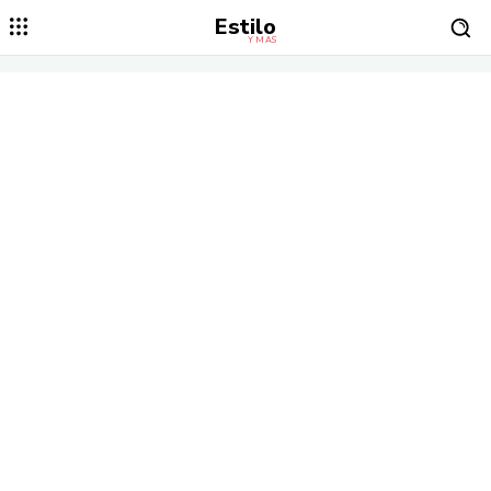
Estilo
Y MÁS