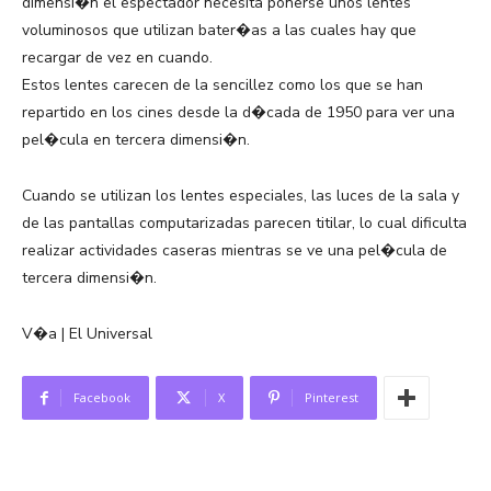
dimensi�n el espectador necesita ponerse unos lentes
voluminosos que utilizan bater�as a las cuales hay que
recargar de vez en cuando.
Estos lentes carecen de la sencillez como los que se han
repartido en los cines desde la d�cada de 1950 para ver una
pel�cula en tercera dimensi�n.
Cuando se utilizan los lentes especiales, las luces de la sala y
de las pantallas computarizadas parecen titilar, lo cual dificulta
realizar actividades caseras mientras se ve una pel�cula de
tercera dimensi�n.
V�a | El Universal
Facebook
X
Pinterest