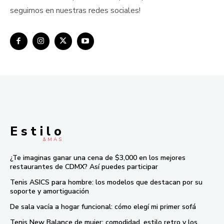
seguirnos en nuestras redes sociales!
E s t i l o
& M À S
¿Te imaginas ganar una cena de $3,000 en los mejores
restaurantes de CDMX? Así puedes participar
Tenis ASICS para hombre: los modelos que destacan por su
soporte y amortiguación
De sala vacía a hogar funcional: cómo elegí mi primer sofá
Tenis New Balance de mujer: comodidad, estilo retro y los