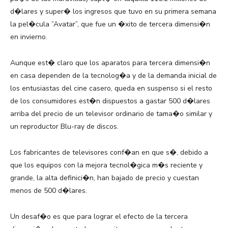
d�lares y super� los ingresos que tuvo en su primera semana
la pel�cula ”Avatar”, que fue un �xito de tercera dimensi�n
en invierno.
Aunque est� claro que los aparatos para tercera dimensi�n
en casa dependen de la tecnolog�a y de la demanda inicial de
los entusiastas del cine casero, queda en suspenso si el resto
de los consumidores est�n dispuestos a gastar 500 d�lares
arriba del precio de un televisor ordinario de tama�o similar y
un reproductor Blu-ray de discos.
Los fabricantes de televisores conf�an en que s�, debido a
que los equipos con la mejora tecnol�gica m�s reciente y
grande, la alta definici�n, han bajado de precio y cuestan
menos de 500 d�lares.
Un desaf�o es que para lograr el efecto de la tercera