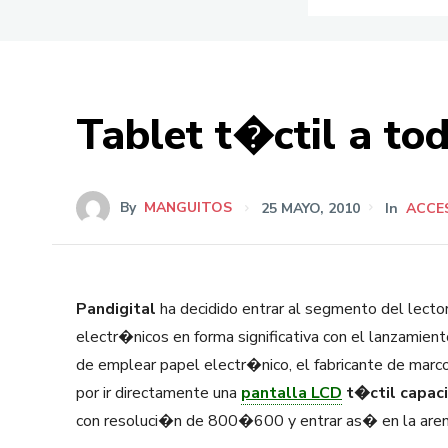
Tablet t�ctil a tod
By
MANGUITOS
25 MAYO, 2010
In
ACCE
Pandigital
ha decidido entrar al segmento del lector
electr�nicos en forma significativa con el lanzamien
de emplear papel electr�nico, el fabricante de mar
por ir directamente una
pantalla LCD
t�ctil capaci
con resoluci�n de 800�600 y entrar as� en la arena