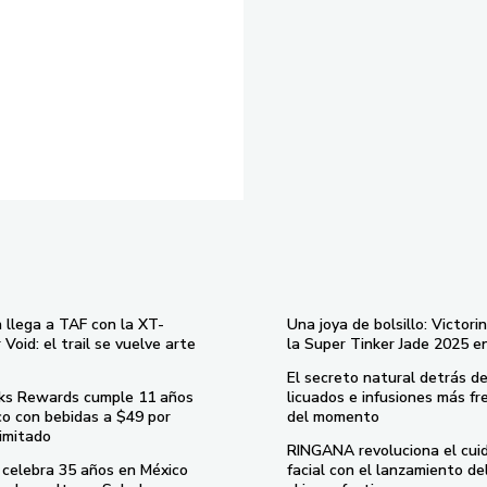
 llega a TAF con la XT-
Una joya de bolsillo: Victori
Void: el trail se vuelve arte
la Super Tinker Jade 2025 e
El secreto natural detrás de
ks Rewards cumple 11 años
licuados e infusiones más fr
co con bebidas a $49 por
del momento
imitado
RINGANA revoluciona el cui
celebra 35 años en México
facial con el lanzamiento d