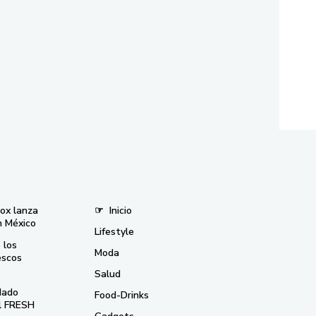
nox lanza
☞
Inicio
n México
Lifestyle
 los
Moda
escos
Salud
dado
Food-Drinks
el FRESH