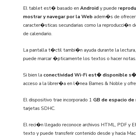
El tablet est� basado en
Android
y puede r
eprodu
mostrar y navegar por la Web
adem�s de ofrecer 
caracter�sticas secundarias como la reproducci�n d
de calendario.
La pantalla t�ctil tambi�n ayuda durante la lectura,
puede marcar �pticamente los textos o hacer notas
Si bien la
conectividad Wi-Fi est� disponible s�l
acceso a la librer�a en l�nea Barnes & Noble y ofrec
El dispositivo trae incorporado 1
GB de espacio de
tarjetas SDHC.
El reci�n llegado reconoce archivos HTML, PDF y EP
texto y puede transferir contenido desde y hacia M