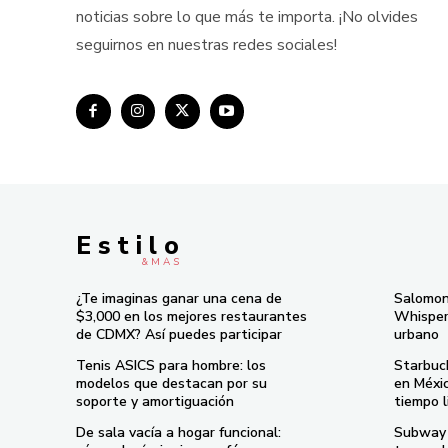
noticias sobre lo que más te importa. ¡No olvides
seguirnos en nuestras redes sociales!
E s t i l o
& M À S
¿Te imaginas ganar una cena de
Salomon
$3,000 en los mejores restaurantes
Whisper 
de CDMX? Así puedes participar
urbano
Tenis ASICS para hombre: los
Starbuc
modelos que destacan por su
en Méxi
soporte y amortiguación
tiempo l
De sala vacía a hogar funcional:
Subway 