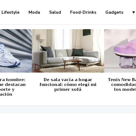
Lifestyle
Moda
Salud
Food-Drinks
Gadgets
♥
ara hombre:
De sala vacía a hogar
Tenis New B
ue destacan
funcional: cómo elegí mi
comodidad,
porte y
primer sofá
los mode
ación