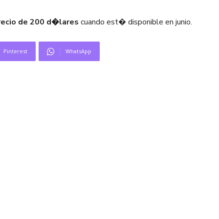
recio de 200 d�lares
cuando est� disponible en junio.
Pinterest
WhatsApp