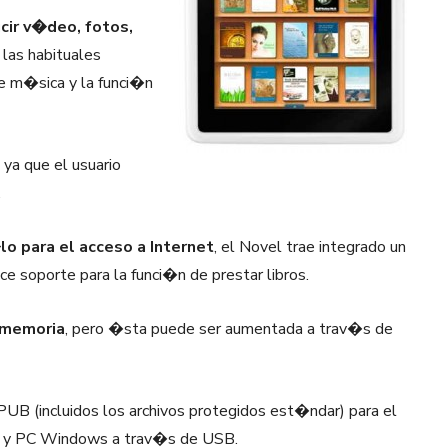
cir v�deo, fotos,
las habituales
e m�sica y la funci�n
 ya que el usuario
.
o para el acceso a Internet
, el Novel trae integrado un
e soporte para la funci�n de prestar libros.
 memoria
, pero �sta puede ser aumentada a trav�s de
UB (incluidos los archivos protegidos est�ndar) para el
ac y PC Windows a trav�s de USB.