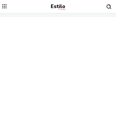
Estilo
Y MÁS