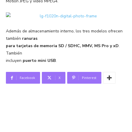
Motion JPEG y video MPEG4.
Además de almacenamiento interno, los tres modelos ofrecen
también
ranuras
para tarjetas de memoria SD / SDHC, MMV, MS Pro y xD
.
También
incluyen
puerto mini USB
.
Facebook
X
Pinterest