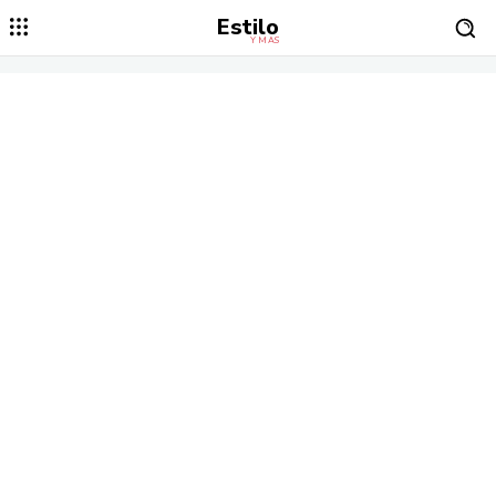
Estilo
Y MÁS