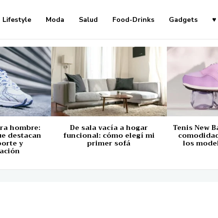
Lifestyle
Moda
Salud
Food-Drinks
Gadgets
♥
ara hombre:
De sala vacía a hogar
Tenis New B
ue destacan
funcional: cómo elegí mi
comodidad,
porte y
primer sofá
los mode
ación