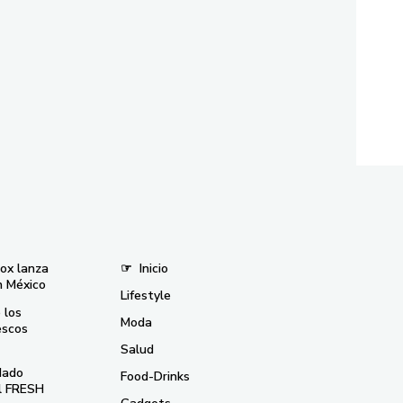
nox lanza
☞
Inicio
n México
Lifestyle
 los
Moda
escos
Salud
dado
Food-Drinks
el FRESH