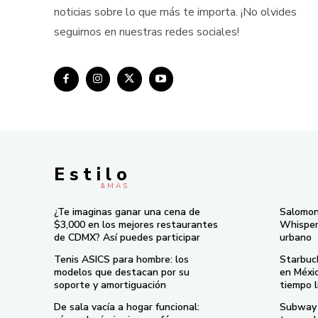
noticias sobre lo que más te importa. ¡No olvides
seguirnos en nuestras redes sociales!
E s t i l o
& M À S
¿Te imaginas ganar una cena de
Salomon
$3,000 en los mejores restaurantes
Whisper 
de CDMX? Así puedes participar
urbano
Tenis ASICS para hombre: los
Starbuc
modelos que destacan por su
en Méxi
soporte y amortiguación
tiempo l
De sala vacía a hogar funcional:
Subway 