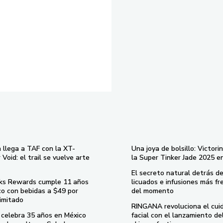
 llega a TAF con la XT-
Una joya de bolsillo: Victori
Void: el trail se vuelve arte
la Super Tinker Jade 2025 e
El secreto natural detrás de
ks Rewards cumple 11 años
licuados e infusiones más fr
co con bebidas a $49 por
del momento
imitado
RINGANA revoluciona el cui
celebra 35 años en México
facial con el lanzamiento d