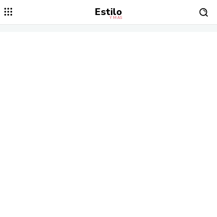
Estilo
Y MÁS