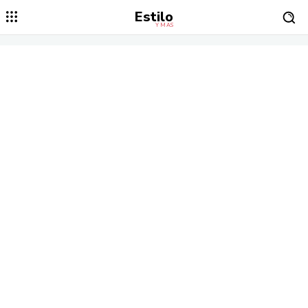
Estilo
Y MÁS