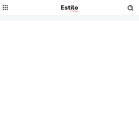
Estilo
Y MÁS