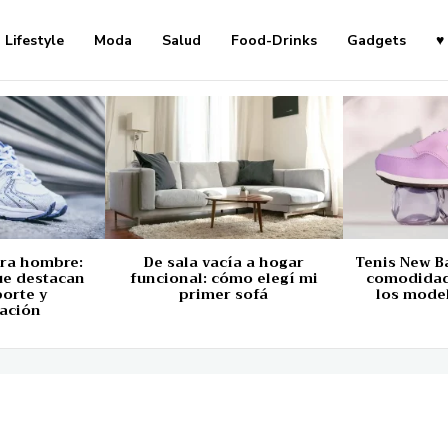
Lifestyle
Moda
Salud
Food-Drinks
Gadgets
♥
ara hombre:
De sala vacía a hogar
Tenis New B
ue destacan
funcional: cómo elegí mi
comodidad,
porte y
primer sofá
los mode
ación