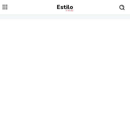
Estilo
Y MÁS