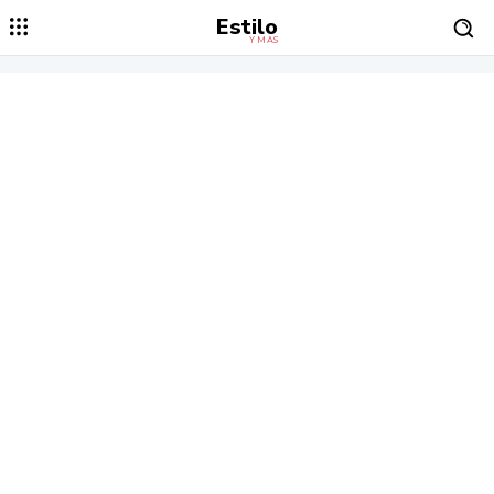
Estilo
Y MÁS