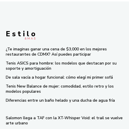
E s t i l o
& M À S
¿Te imaginas ganar una cena de $3,000 en los mejores
restaurantes de CDMX? Así puedes participar
Tenis ASICS para hombre: los modelos que destacan por su
soporte y amortiguación
De sala vacía a hogar funcional: cómo elegí mi primer sofá
Tenis New Balance de mujer: comodidad, estilo retro y los
modelos populares
Diferencias entre un baño helado y una ducha de agua fría
Salomon llega a TAF con la XT-Whisper Void: el trail se vuelve
arte urbano