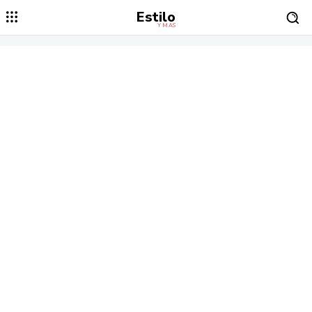
Estilo
Y MÁS