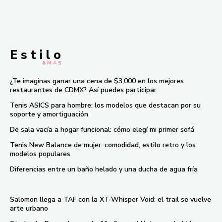
E s t i l o
& M À S
¿Te imaginas ganar una cena de $3,000 en los mejores
restaurantes de CDMX? Así puedes participar
Tenis ASICS para hombre: los modelos que destacan por su
soporte y amortiguación
De sala vacía a hogar funcional: cómo elegí mi primer sofá
Tenis New Balance de mujer: comodidad, estilo retro y los
modelos populares
Diferencias entre un baño helado y una ducha de agua fría
Salomon llega a TAF con la XT-Whisper Void: el trail se vuelve
arte urbano