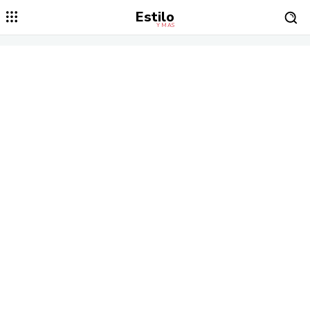
Estilo
Y MÁS