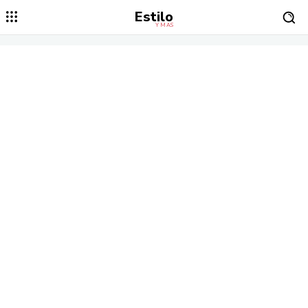
Estilo
Y MÁS