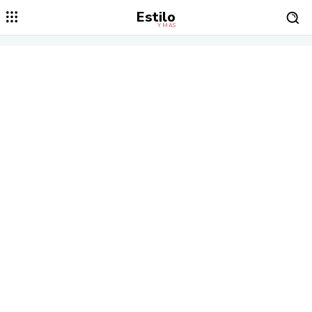
Estilo
Y MÁS