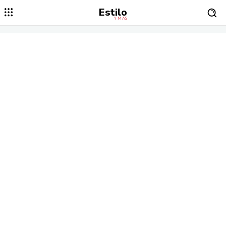
Estilo
Y MÁS