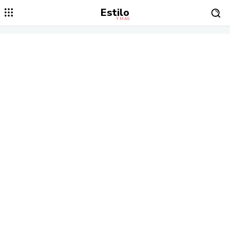
Estilo
Y MÁS