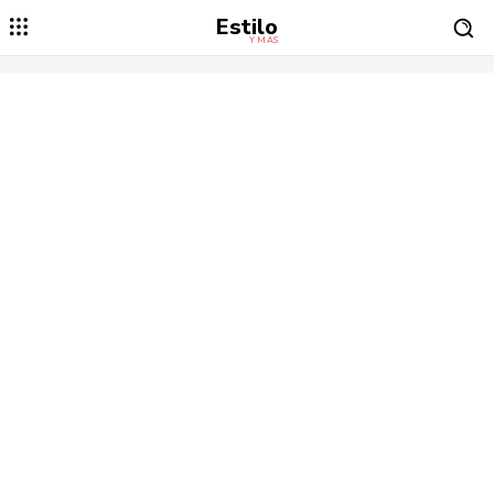
Estilo
Y MÁS