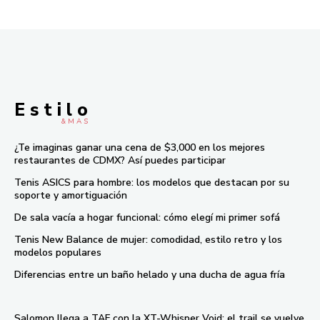
E s t i l o
& M À S
¿Te imaginas ganar una cena de $3,000 en los mejores
restaurantes de CDMX? Así puedes participar
Tenis ASICS para hombre: los modelos que destacan por su
soporte y amortiguación
De sala vacía a hogar funcional: cómo elegí mi primer sofá
Tenis New Balance de mujer: comodidad, estilo retro y los
modelos populares
Diferencias entre un baño helado y una ducha de agua fría
Salomon llega a TAF con la XT-Whisper Void: el trail se vuelve