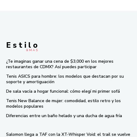
E s t i l o
& M À S
¿Te imaginas ganar una cena de $3,000 en los mejores
restaurantes de CDMX? Así puedes participar
Tenis ASICS para hombre: los modelos que destacan por su
soporte y amortiguación
De sala vacía a hogar funcional: cómo elegí mi primer sofá
Tenis New Balance de mujer: comodidad, estilo retro y los
modelos populares
Diferencias entre un baño helado y una ducha de agua fría
Salomon llega a TAF con la XT-Whisper Void: el trail se vuelve