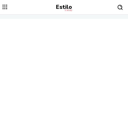
Estilo
Y MÁS