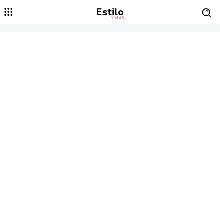
Estilo
Y MÁS