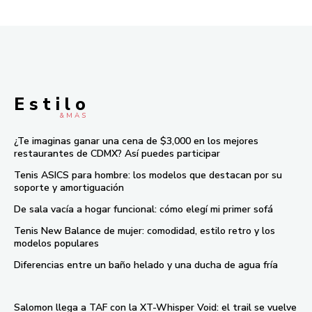
E s t i l o
& M À S
¿Te imaginas ganar una cena de $3,000 en los mejores
restaurantes de CDMX? Así puedes participar
Tenis ASICS para hombre: los modelos que destacan por su
soporte y amortiguación
De sala vacía a hogar funcional: cómo elegí mi primer sofá
Tenis New Balance de mujer: comodidad, estilo retro y los
modelos populares
Diferencias entre un baño helado y una ducha de agua fría
Salomon llega a TAF con la XT-Whisper Void: el trail se vuelve