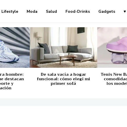
Lifestyle
Moda
Salud
Food-Drinks
Gadgets
♥
ara hombre:
De sala vacía a hogar
Tenis New B
ue destacan
funcional: cómo elegí mi
comodidad,
porte y
primer sofá
los mode
ación