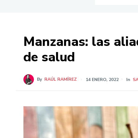
Manzanas: las alia
de salud
By
RAÚL RAMÍREZ
14 ENERO, 2022
In
S