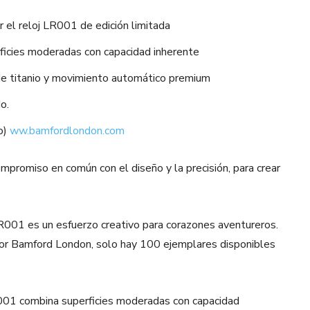
 el reloj LR001 de edición limitada
ficies moderadas con capacidad inherente
 de titanio y movimiento automático premium
o.
o)
ww.bamfordlondon.com
romiso en común con el diseño y la precisión, para crear
LR001 es un esfuerzo creativo para corazones aventureros.
por Bamford London, solo hay 100 ejemplares disponibles
R001 combina superficies moderadas con capacidad