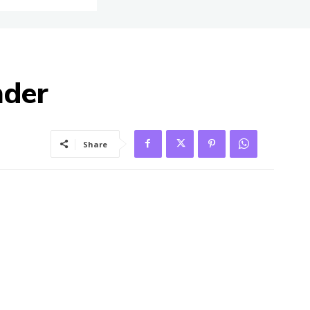
nder
Share