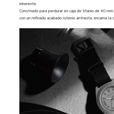
inherente.
Construido para perdurar en caja de titanio de 40 
con un refinado acabado rutenio antracita, encarna la 