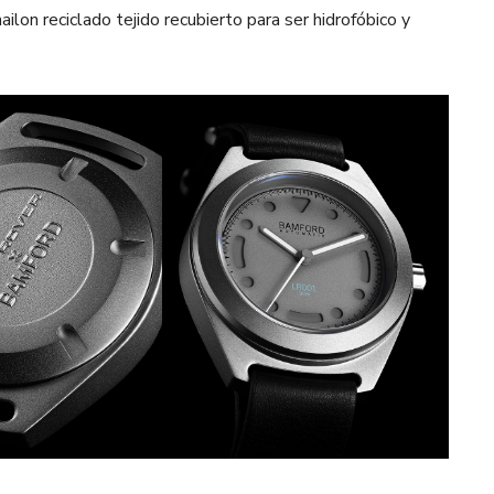
ilon reciclado tejido recubierto para ser hidrofóbico y