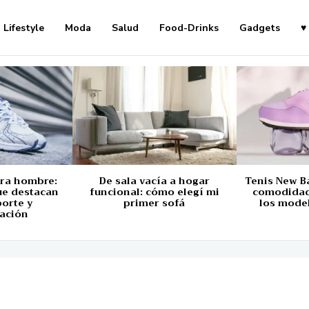
Lifestyle
Moda
Salud
Food-Drinks
Gadgets
♥
ara hombre:
De sala vacía a hogar
Tenis New B
ue destacan
funcional: cómo elegí mi
comodidad,
porte y
primer sofá
los mode
ación