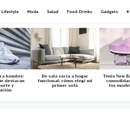
Lifestyle
Moda
Salud
Food-Drinks
Gadgets
♥
ara hombre:
De sala vacía a hogar
Tenis New B
ue destacan
funcional: cómo elegí mi
comodidad,
porte y
primer sofá
los mode
ación