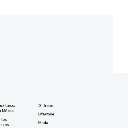
nox lanza
☞
Inicio
n México
Lifestyle
 los
Moda
escos