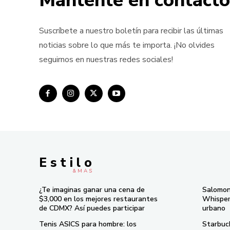
Mántente en contacto
Suscríbete a nuestro boletín para recibir las últimas
noticias sobre lo que más te importa. ¡No olvides
seguirnos en nuestras redes sociales!
E s t i l o
& M À S
¿Te imaginas ganar una cena de
Salomon
$3,000 en los mejores restaurantes
Whisper 
de CDMX? Así puedes participar
urbano
Tenis ASICS para hombre: los
Starbuc