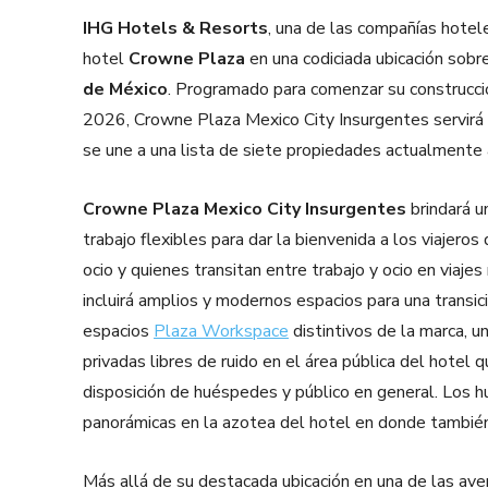
IHG Hotels & Resorts
, una de las compañías hotel
hotel
Crowne Plaza
en una codiciada ubicación sobr
de México
. Programado para comenzar su construcció
2026, Crowne Plaza Mexico City Insurgentes servir
se une a una lista de siete propiedades actualmente 
Crowne Plaza Mexico City Insurgentes
brindará u
trabajo flexibles para dar la bienvenida a los viajeros
ocio y quienes transitan entre trabajo y ocio en viaje
incluirá amplios y modernos espacios para una transici
espacios
Plaza Workspace
distintivos de la marca, u
privadas libres de ruido en el área pública del hotel q
disposición de huéspedes y público en general. Los h
panorámicas en la azotea del hotel en donde también 
Más allá de su destacada ubicación en una de las av