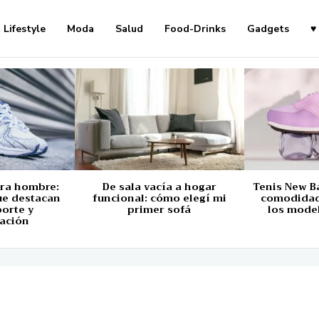
Lifestyle
Moda
Salud
Food-Drinks
Gadgets
♥
ara hombre:
De sala vacía a hogar
Tenis New B
ue destacan
funcional: cómo elegí mi
comodidad,
porte y
primer sofá
los mode
ación