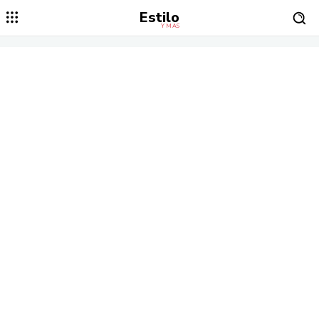
Estilo
Y MÁS