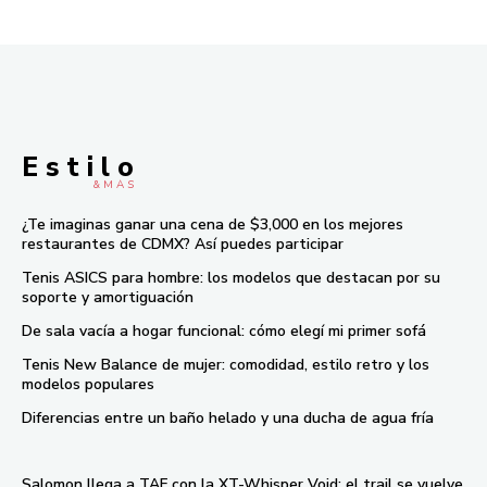
E s t i l o
& M À S
¿Te imaginas ganar una cena de $3,000 en los mejores
restaurantes de CDMX? Así puedes participar
Tenis ASICS para hombre: los modelos que destacan por su
soporte y amortiguación
De sala vacía a hogar funcional: cómo elegí mi primer sofá
Tenis New Balance de mujer: comodidad, estilo retro y los
modelos populares
Diferencias entre un baño helado y una ducha de agua fría
Salomon llega a TAF con la XT-Whisper Void: el trail se vuelve