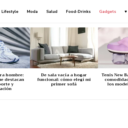
Lifestyle
Moda
Salud
Food-Drinks
Gadgets
♥
ara hombre:
De sala vacía a hogar
Tenis New B
ue destacan
funcional: cómo elegí mi
comodidad,
porte y
primer sofá
los mode
ación