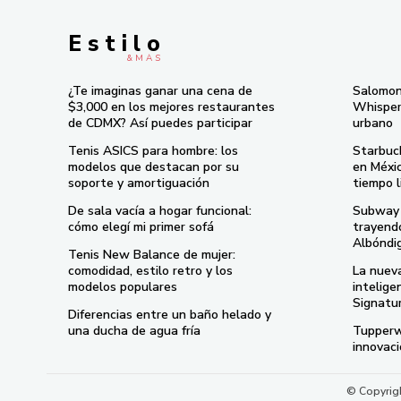
E s t i l o
& M À S
¿Te imaginas ganar una cena de
Salomon
$3,000 en los mejores restaurantes
Whisper 
de CDMX? Así puedes participar
urbano
Tenis ASICS para hombre: los
Starbuc
modelos que destacan por su
en Méxi
soporte y amortiguación
tiempo l
De sala vacía a hogar funcional:
Subway 
cómo elegí mi primer sofá
trayend
Albóndi
Tenis New Balance de mujer:
comodidad, estilo retro y los
La nueva
modelos populares
intelige
Signatu
Diferencias entre un baño helado y
una ducha de agua fría
Tupperw
innovac
© Copyrigh