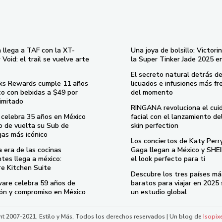
 llega a TAF con la XT-
Una joya de bolsillo: Victori
Void: el trail se vuelve arte
la Super Tinker Jade 2025 e
El secreto natural detrás de
ks Rewards cumple 11 años
licuados e infusiones más fr
co con bebidas a $49 por
del momento
imitado
RINGANA revoluciona el cui
celebra 35 años en México
facial con el lanzamiento d
o de vuelta su Sub de
skin perfection
gas más icónico
Los conciertos de Katy Perr
 era de las cocinas
Gaga llegan a México y SHEI
ntes llega a méxico:
el look perfecto para ti
re Kitchen Suite
Descubre los tres países má
are celebra 59 años de
baratos para viajar en 2025
ión y compromiso en México
un estudio global
t 2007-2021, Estilo y Más, Todos los derechos reservados | Un blog de
Isopix