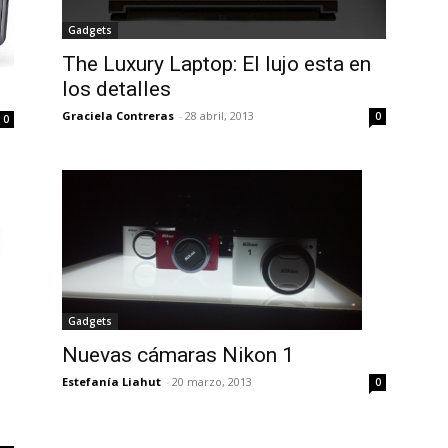
Gadgets
The Luxury Laptop: El lujo esta en
los detalles
Graciela Contreras
-
28 abril, 2013
0
0
Gadgets
Nuevas cámaras Nikon 1
Estefanía Liahut
-
20 marzo, 2013
0