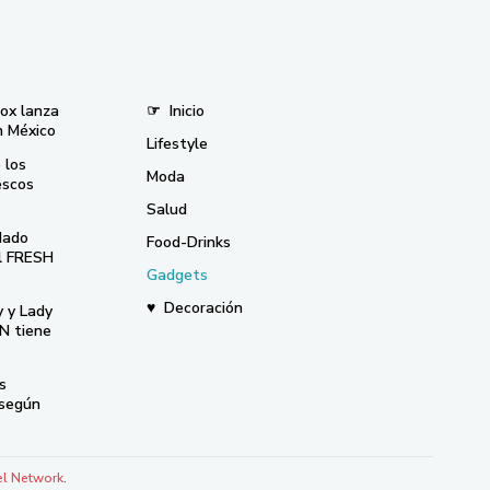
nox lanza
☞
Inicio
n México
Lifestyle
 los
Moda
escos
Salud
dado
Food-Drinks
el FRESH
Gadgets
♥
Decoración
y y Lady
N tiene
s
 según
el Network
.