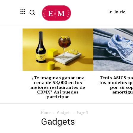
☞
Inicio
¿Te imaginas ganar una
Tenis ASICS p
cena de $3,000 en los
los modelos q
mejores restaurantes de
por su so
CDMX? Así puedes
amortigu
participar
Home
Gadgets
Page 3
Gadgets