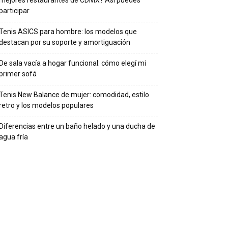
mejores restaurantes de CDMX? Así puedes
participar
Tenis ASICS para hombre: los modelos que
destacan por su soporte y amortiguación
De sala vacía a hogar funcional: cómo elegí mi
primer sofá
Tenis New Balance de mujer: comodidad, estilo
retro y los modelos populares
Diferencias entre un baño helado y una ducha de
agua fría