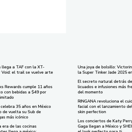
 llega a TAF con la XT-
Una joya de bolsillo: Victori
Void: el trail se vuelve arte
la Super Tinker Jade 2025 e
El secreto natural detrás de
ks Rewards cumple 11 años
licuados e infusiones más fr
co con bebidas a $49 por
del momento
imitado
RINGANA revoluciona el cui
celebra 35 años en México
facial con el lanzamiento d
o de vuelta su Sub de
skin perfection
gas más icónico
Los conciertos de Katy Perr
 era de las cocinas
Gaga llegan a México y SHEI
ntes llega a méxico:
el look perfecto para ti