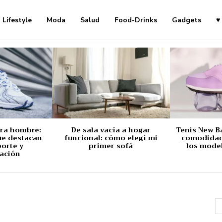
Lifestyle
Moda
Salud
Food-Drinks
Gadgets
♥
ara hombre:
De sala vacía a hogar
Tenis New B
ue destacan
funcional: cómo elegí mi
comodidad,
porte y
primer sofá
los mode
ación