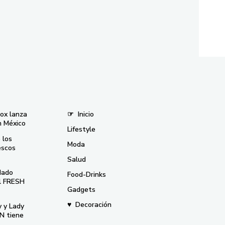
nox lanza
☞
Inicio
n México
Lifestyle
 los
Moda
escos
Salud
dado
Food-Drinks
el FRESH
Gadgets
♥
Decoración
y y Lady
N tiene