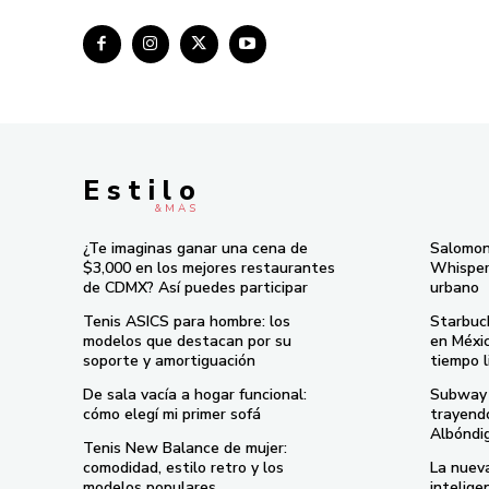
E s t i l o
& M À S
¿Te imaginas ganar una cena de
Salomon
$3,000 en los mejores restaurantes
Whisper 
de CDMX? Así puedes participar
urbano
Tenis ASICS para hombre: los
Starbuc
modelos que destacan por su
en Méxi
soporte y amortiguación
tiempo l
De sala vacía a hogar funcional:
Subway 
cómo elegí mi primer sofá
trayend
Albóndi
Tenis New Balance de mujer:
comodidad, estilo retro y los
La nueva
modelos populares
intelige