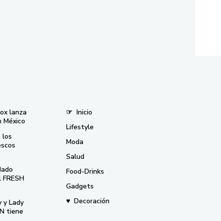
nox lanza
☞
Inicio
n México
Lifestyle
 los
Moda
escos
Salud
dado
Food-Drinks
el FRESH
Gadgets
♥
Decoración
y y Lady
N tiene