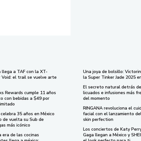
 llega a TAF con la XT-
Una joya de bolsillo: Victori
Void: el trail se vuelve arte
la Super Tinker Jade 2025 e
El secreto natural detrás de
ks Rewards cumple 11 años
licuados e infusiones más fr
co con bebidas a $49 por
del momento
imitado
RINGANA revoluciona el cui
celebra 35 años en México
facial con el lanzamiento d
o de vuelta su Sub de
skin perfection
gas más icónico
Los conciertos de Katy Perr
 era de las cocinas
Gaga llegan a México y SHEI
ntes llega a méxico:
el look perfecto para ti