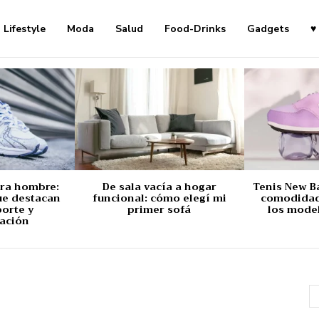
Lifestyle
Moda
Salud
Food-Drinks
Gadgets
♥
ara hombre:
De sala vacía a hogar
Tenis New B
ue destacan
funcional: cómo elegí mi
comodidad,
porte y
primer sofá
los mode
ación