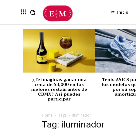
☞
Inicio
¿Te imaginas ganar una
Tenis ASICS p
cena de $3,000 en los
los modelos q
mejores restaurantes de
por su so
CDMX? Así puedes
amortigu
participar
Home
Tags
Iluminador
Tag: iluminador