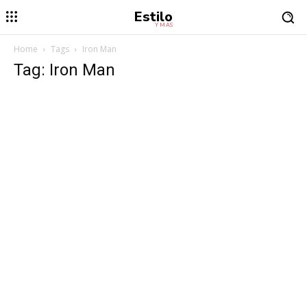
Estilo
Y MÁS
Home
Tags
Iron Man
Tag: Iron Man