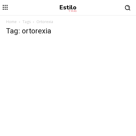
Estilo
Y MÁS
Home
Tags
Ortorexia
Tag: ortorexia