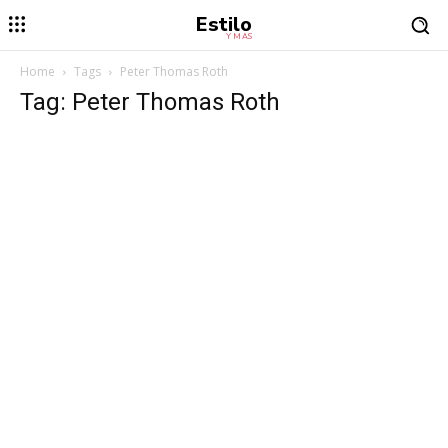
Estilo
Y MÁS
Home
Tags
Peter Thomas Roth
Tag: Peter Thomas Roth