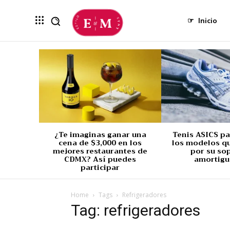
☞
Inicio
¿Te imaginas ganar una
Tenis ASICS p
cena de $3,000 en los
los modelos q
mejores restaurantes de
por su so
CDMX? Así puedes
amortigu
participar
Home
Tags
Refrigeradores
Tag: refrigeradores