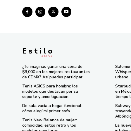
E s t i l o
& M À S
¿Te imaginas ganar una cena de
Salomon
$3,000 en los mejores restaurantes
Whisper 
de CDMX? Así puedes participar
urbano
Tenis ASICS para hombre: los
Starbuc
modelos que destacan por su
en Méxi
soporte y amortiguación
tiempo l
De sala vacía a hogar funcional:
Subway 
cómo elegí mi primer sofá
trayend
Albóndi
Tenis New Balance de mujer:
comodidad, estilo retro y los
La nueva
modelos populares
intelige