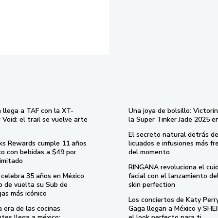
 llega a TAF con la XT-
Una joya de bolsillo: Victori
Void: el trail se vuelve arte
la Super Tinker Jade 2025 e
El secreto natural detrás de
ks Rewards cumple 11 años
licuados e infusiones más fr
co con bebidas a $49 por
del momento
imitado
RINGANA revoluciona el cui
celebra 35 años en México
facial con el lanzamiento d
o de vuelta su Sub de
skin perfection
gas más icónico
Los conciertos de Katy Perr
 era de las cocinas
Gaga llegan a México y SHEI
ntes llega a méxico:
el look perfecto para ti