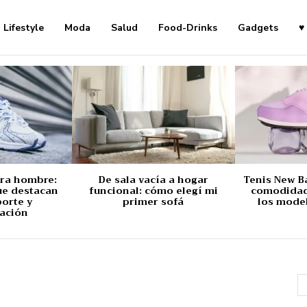
Lifestyle
Moda
Salud
Food-Drinks
Gadgets
♥
ara hombre:
De sala vacía a hogar
Tenis New B
ue destacan
funcional: cómo elegí mi
comodidad,
porte y
primer sofá
los mode
ación