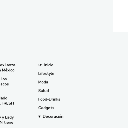
nox lanza
☞
Inicio
n México
Lifestyle
 los
Moda
escos
Salud
dado
Food-Drinks
el FRESH
Gadgets
♥
Decoración
y y Lady
N tiene