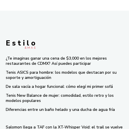
E s t i l o
& M À S
¿Te imaginas ganar una cena de $3,000 en los mejores
restaurantes de CDMX? Así puedes participar
Tenis ASICS para hombre: los modelos que destacan por su
soporte y amortiguación
De sala vacía a hogar funcional: cómo elegí mi primer sofá
Tenis New Balance de mujer: comodidad, estilo retro y los
modelos populares
Diferencias entre un baño helado y una ducha de agua fría
Salomon llega a TAF con la XT-Whisper Void: el trail se vuelve