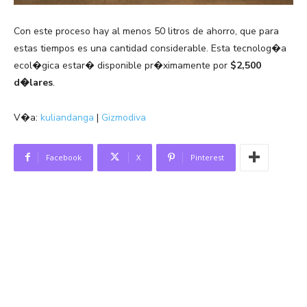
Con este proceso hay al menos 50 litros de ahorro, que para
estas tiempos es una cantidad considerable. Esta tecnolog�a
ecol�gica estar� disponible pr�ximamente por
$2,500
d�lares
.
V�a:
kuliandanga
|
Gizmodiva
Facebook
X
Pinterest