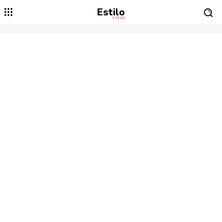
Estilo
Y MÁS