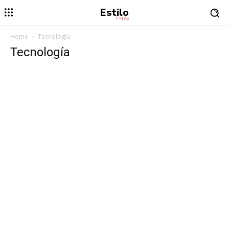
Estilo
Y MÁS
Home
Tecnología
Tecnología