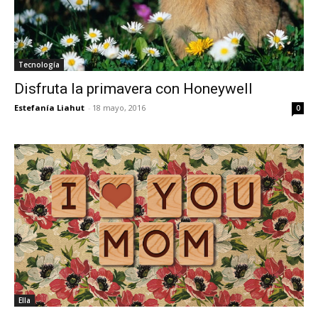
Tecnología
Disfruta la primavera con Honeywell
Estefanía Liahut
-
18 mayo, 2016
0
Ella