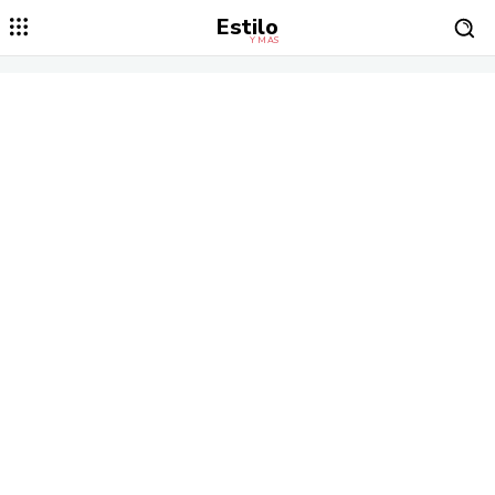
Estilo
Y MÁS