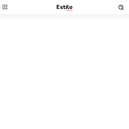
Estilo
Y MÁS