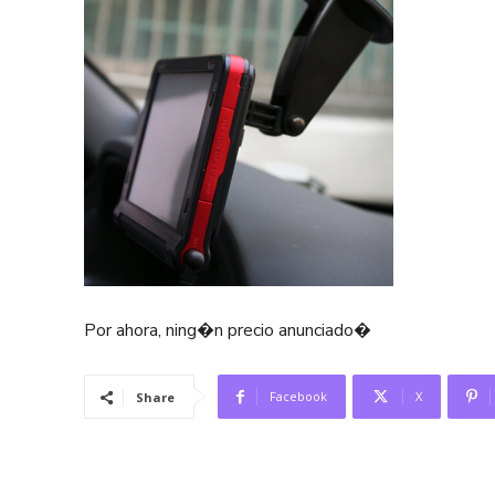
Por ahora, ning�n precio anunciado�
Facebook
X
Share