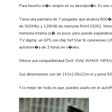
Para hacerlo m�s simple en su descripci�n: Es uno
Tiene una pantalla de 7 pulgadas que alcanza 800
de 500Mhz y 128MB de memoria RAM DDR2, Windo
memoria interna (s�, es poco, pero puede expandir
TV digital, un GPS con chip Sirf Star III, conexiones
autonom�a de 3 horas en v�deo.
Ofrece una compatibilidad DivX, XVid, WMV9, MP
Sus dimensiones son de 193x128x22m m y pesa 50
Y lo mejor de todo es que, puedes usarlo en el auto!!!