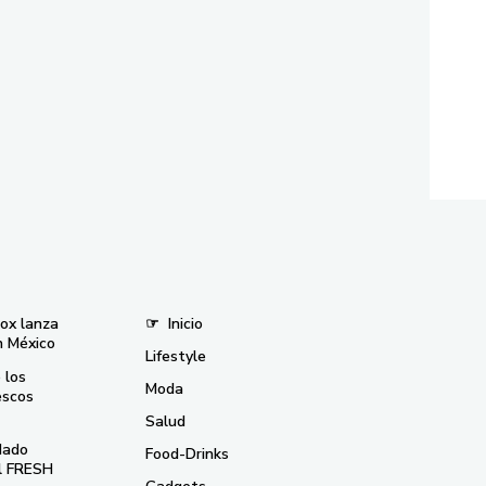
nox lanza
☞
Inicio
n México
Lifestyle
 los
Moda
escos
Salud
dado
Food-Drinks
el FRESH