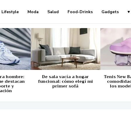
Lifestyle
Moda
Salud
Food-Drinks
Gadgets
♥
ara hombre:
De sala vacía a hogar
Tenis New B
ue destacan
funcional: cómo elegí mi
comodidad,
porte y
primer sofá
los mode
ación