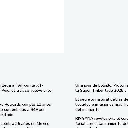
 llega a TAF con la XT-
Una joya de bolsillo: Victori
Void: el trail se vuelve arte
la Super Tinker Jade 2025 e
El secreto natural detrás de
ks Rewards cumple 11 años
licuados e infusiones más fr
co con bebidas a $49 por
del momento
imitado
RINGANA revoluciona el cui
celebra 35 años en México
facial con el lanzamiento d