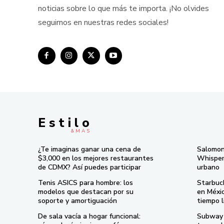
noticias sobre lo que más te importa. ¡No olvides
seguirnos en nuestras redes sociales!
E s t i l o
& M À S
¿Te imaginas ganar una cena de
Salomon
$3,000 en los mejores restaurantes
Whisper 
de CDMX? Así puedes participar
urbano
Tenis ASICS para hombre: los
Starbuc
modelos que destacan por su
en Méxi
soporte y amortiguación
tiempo l
De sala vacía a hogar funcional:
Subway 