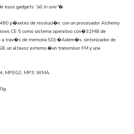
 de esos gadgets
“all in one”
�.
�480 p�xeles de resoluci�n, con un procesador Alchemy
ws CE 5 como sistema operativo con�32MB de
se a trav�s de memoria SD).�Adem�s, sintonizador de
 USB, un altavoz externo,�un transmisor FM y una
EG4, MPEG2, MP3, WMA.
0g.