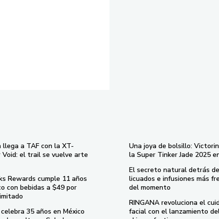
 llega a TAF con la XT-
Una joya de bolsillo: Victori
Void: el trail se vuelve arte
la Super Tinker Jade 2025 e
El secreto natural detrás de
ks Rewards cumple 11 años
licuados e infusiones más fr
co con bebidas a $49 por
del momento
imitado
RINGANA revoluciona el cui
celebra 35 años en México
facial con el lanzamiento d