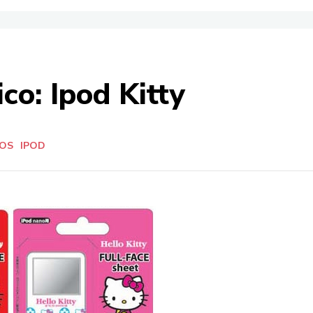
co: Ipod Kitty
IOS
IPOD