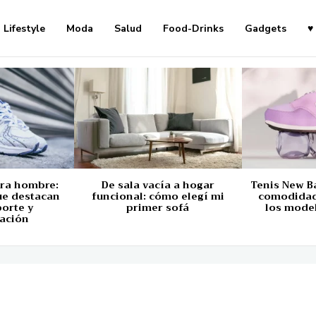
Lifestyle
Moda
Salud
Food-Drinks
Gadgets
♥
ara hombre:
De sala vacía a hogar
Tenis New B
ue destacan
funcional: cómo elegí mi
comodidad,
porte y
primer sofá
los mode
ación