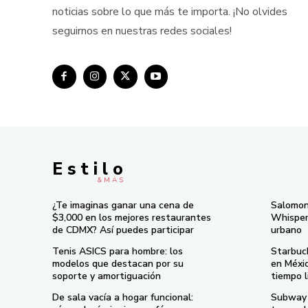
noticias sobre lo que más te importa. ¡No olvides
seguirnos en nuestras redes sociales!
E s t i l o
& M À S
¿Te imaginas ganar una cena de
Salomon
$3,000 en los mejores restaurantes
Whisper 
de CDMX? Así puedes participar
urbano
Tenis ASICS para hombre: los
Starbuc
modelos que destacan por su
en Méxi
soporte y amortiguación
tiempo l
De sala vacía a hogar funcional:
Subway 