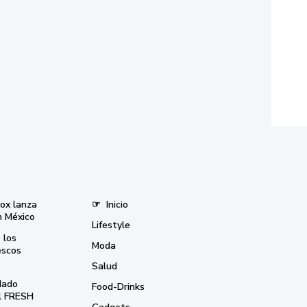
nox lanza
☞
Inicio
n México
Lifestyle
 los
Moda
escos
Salud
dado
Food-Drinks
el FRESH