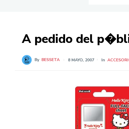
A pedido del p�bli
By
BESSETA
8 MAYO, 2007
In
ACCESOR