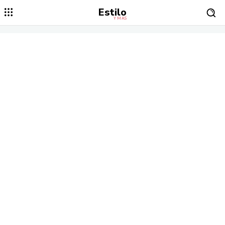
Estilo
Y MÁS