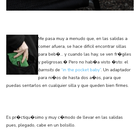
Me pasa muy a menudo que, en las salidas a
comer afuera, se hace dificil encontrar sillas
para beb�… y cuando las hay, se ven fr�giles
y peligrosas.� Pero no hab�a visto �sto: el
barnsits
de
“in the pocket baby”
. Un adaptador
para ni�os de hasta dos a�os, para que
puedas sentarlos en cualquier silla y que queden bien firmes.
Es pr�ctiqu�simo y muy c�modo de llevar en las salidas
pues, plegado, cabe en un bolsillo.