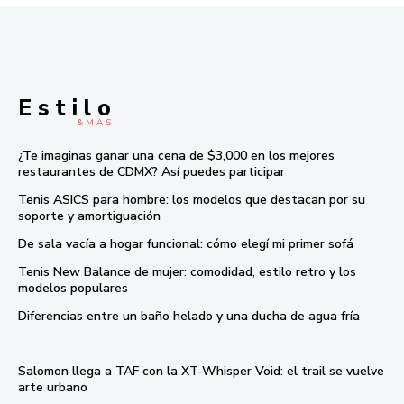
E s t i l o
& M À S
¿Te imaginas ganar una cena de $3,000 en los mejores
restaurantes de CDMX? Así puedes participar
Tenis ASICS para hombre: los modelos que destacan por su
soporte y amortiguación
De sala vacía a hogar funcional: cómo elegí mi primer sofá
Tenis New Balance de mujer: comodidad, estilo retro y los
modelos populares
Diferencias entre un baño helado y una ducha de agua fría
Salomon llega a TAF con la XT-Whisper Void: el trail se vuelve
arte urbano