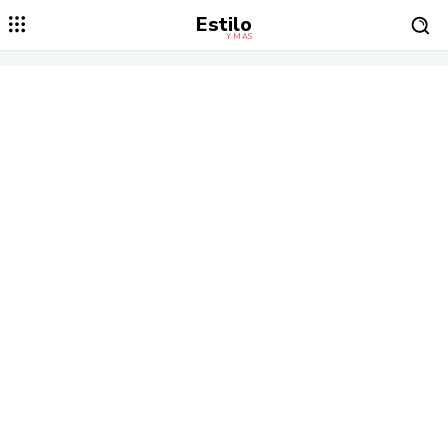
Estilo
Y MÁS