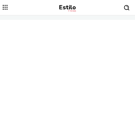
Estilo
Y MÁS