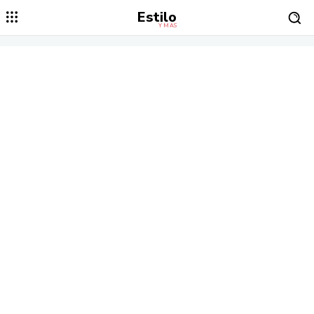
Estilo
Y MÁS