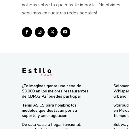
noticias sobre lo que más te importa. ¡No olvides
seguirnos en nuestras redes sociales!
E s t i l o
& M À S
¿Te imaginas ganar una cena de
Salomon
$3,000 en los mejores restaurantes
Whisper 
de CDMX? Así puedes participar
urbano
Tenis ASICS para hombre: los
Starbuc
modelos que destacan por su
en Méxi
soporte y amortiguación
tiempo l
De sala vacía a hogar funcional:
Subway 