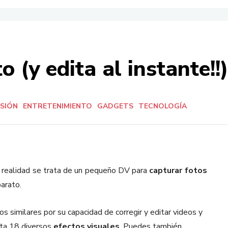
o (y edita al instante!!
RSIÓN
ENTRETENIMIENTO
GADGETS
TECNOLOGÍA
n realidad se trata de un pequeño DV para
capturar fotos
arato.
os similares por su capacidad de corregir y editar videos y
sta 18 diversos
efectos visuales
. Puedes también