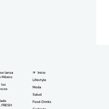
nox lanza
☞
Inicio
n México
Lifestyle
 los
Moda
escos
Salud
dado
Food-Drinks
el FRESH