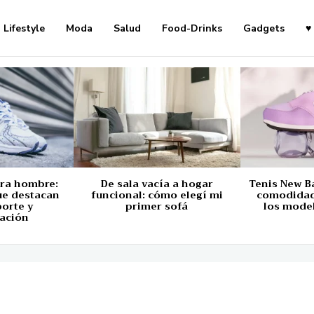
Lifestyle
Moda
Salud
Food-Drinks
Gadgets
♥
ara hombre:
De sala vacía a hogar
Tenis New B
ue destacan
funcional: cómo elegí mi
comodidad,
porte y
primer sofá
los mode
ación