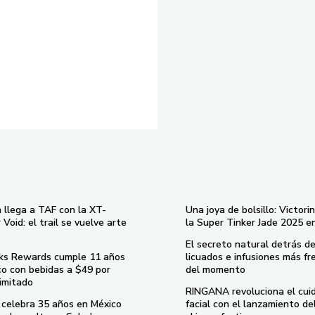
 llega a TAF con la XT-
Una joya de bolsillo: Victori
Void: el trail se vuelve arte
la Super Tinker Jade 2025 e
El secreto natural detrás de
ks Rewards cumple 11 años
licuados e infusiones más fr
co con bebidas a $49 por
del momento
imitado
RINGANA revoluciona el cui
celebra 35 años en México
facial con el lanzamiento d