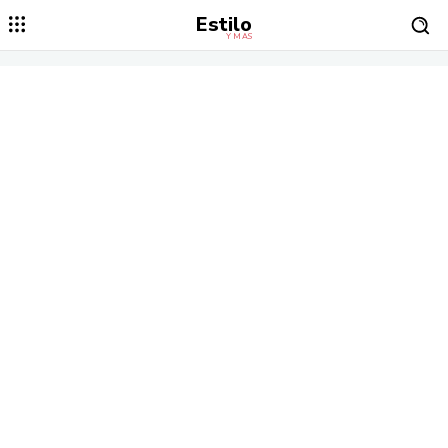
Estilo
Y MÁS