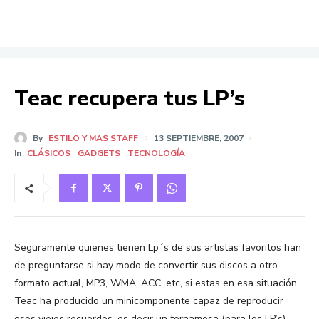
Teac recupera tus LP’s
By
ESTILO Y MAS STAFF
13 SEPTIEMBRE, 2007
In
CLÁSICOS
GADGETS
TECNOLOGÍA
Seguramente quienes tienen Lp´s de sus artistas favoritos han
de preguntarse si hay modo de convertir sus discos a otro
formato actual, MP3, WMA, ACC, etc, si estas en esa situación
Teac ha producido un minicomponente capaz de reproducir
esos viejos recuerdos, es decir un tornamesa (para los LP’s),