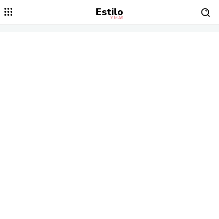
Estilo
Y MÁS